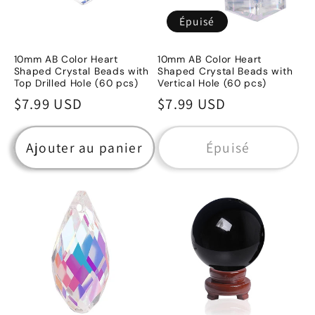
Épuisé
10mm AB Color Heart
10mm AB Color Heart
Shaped Crystal Beads with
Shaped Crystal Beads with
Top Drilled Hole (60 pcs)
Vertical Hole (60 pcs)
Prix
$7.99 USD
Prix
$7.99 USD
habituel
habituel
Ajouter au panier
Épuisé