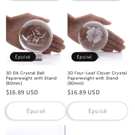
Épuisé
Épuisé
3D Elk Crystal Ball
3D Four-Leaf Clover Crystal
Paperweight with Stand
Paperweight with Stand
(80mm)
(80mm)
Prix
$16.89 USD
Prix
$16.89 USD
habituel
habituel
Épuisé
Épuisé