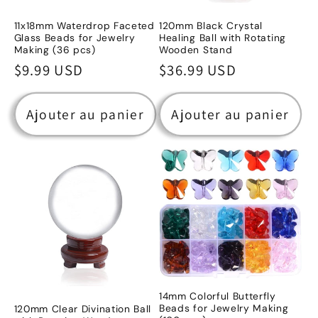
11x18mm Waterdrop Faceted
120mm Black Crystal
Glass Beads for Jewelry
Healing Ball with Rotating
Making (36 pcs)
Wooden Stand
Prix
$9.99 USD
Prix
$36.99 USD
habituel
habituel
Ajouter au panier
Ajouter au panier
14mm Colorful Butterfly
Beads for Jewelry Making
120mm Clear Divination Ball