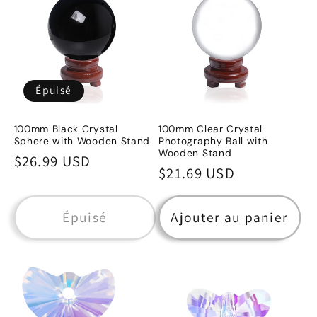
c
t
i
Épuisé
o
100mm Black Crystal
100mm Clear Crystal
n
Sphere with Wooden Stand
Photography Ball with
Wooden Stand
Prix
$26.99 USD
:
Prix
$21.69 USD
habituel
habituel
Épuisé
Ajouter au panier