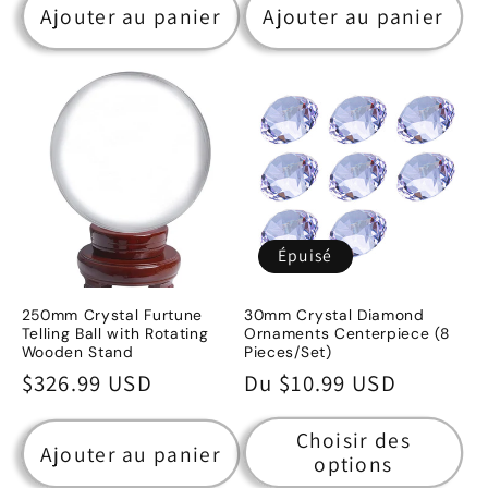
Ajouter au panier
Ajouter au panier
Épuisé
250mm Crystal Furtune
30mm Crystal Diamond
Telling Ball with Rotating
Ornaments Centerpiece (8
Wooden Stand
Pieces/Set)
Prix
$326.99 USD
Prix
Du $10.99 USD
habituel
habituel
Choisir des
Ajouter au panier
options