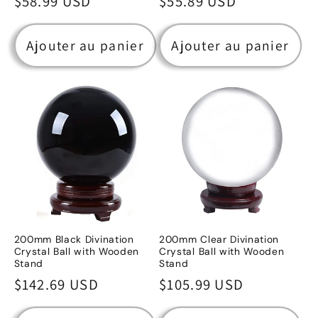
Prix
$58.99 USD
Prix
$55.89 USD
habituel
habituel
Ajouter au panier
Ajouter au panier
200mm Black Divination
200mm Clear Divination
Crystal Ball with Wooden
Crystal Ball with Wooden
Stand
Stand
Prix
$142.69 USD
Prix
$105.99 USD
habituel
habituel