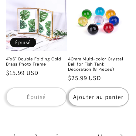
Épuisé
4"x6" Double Folding Gold
40mm Multi-color Crystal
Brass Photo Frame
Ball for Fish Tank
Decoration (8 Pieces)
Prix
$15.99 USD
Prix
$25.99 USD
habituel
habituel
Épuisé
Ajouter au panier
1
…
2
3
14