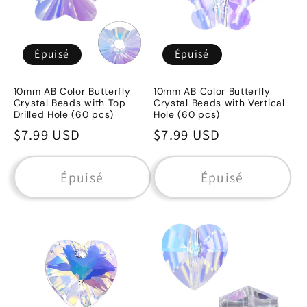
Épuisé
Épuisé
10mm AB Color Butterfly
10mm AB Color Butterfly
Crystal Beads with Top
Crystal Beads with Vertical
Drilled Hole (60 pcs)
Hole (60 pcs)
Prix
$7.99 USD
Prix
$7.99 USD
habituel
habituel
Épuisé
Épuisé