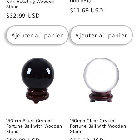
(100 pcs)
with Rotating Wooden
Stand
Prix
$11.69 USD
Prix
$32.99 USD
habituel
habituel
Ajouter au panier
Ajouter au panier
150mm Black Crystal
150mm Clear Crystal
Fortune Ball with Wooden
Fortune Ball with Wooden
Stand
Stand