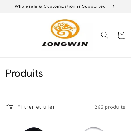
et
Wholesale & Customization is Supported
passer
au
contenu
Panier
C
Produits
o
l
Filtrer et trier
266 produits
l
e